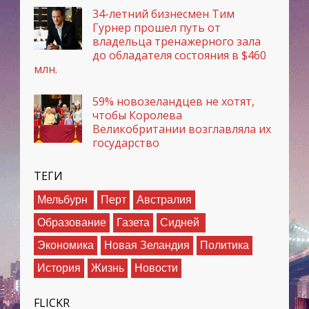
34-летний бизнесмен Тим
Гурнер прошел путь от
владельца тренажерного зала
до обладателя состояния в $460
млн.
59% новозеландцев не хотят,
чтобы Королева
Великобритании возглавляла их
государство
ТЕГИ
Мельбурн
Перт
Австралия
Образование
Газета
Сидней
Экономика
Новая Зеландия
Политика
История
Жизнь
Новости
FLICKR