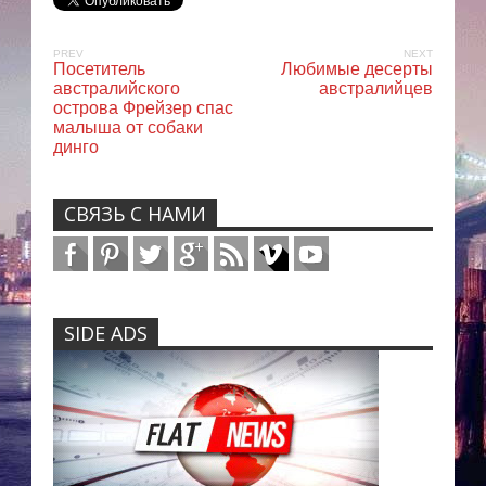
PREV
NEXT
Посетитель
Любимые десерты
австралийского
австралийцев
острова Фрейзер спас
малыша от собаки
динго
СВЯЗЬ С НАМИ
SIDE ADS