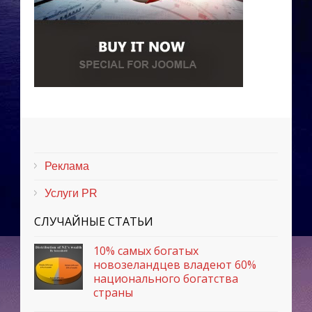
Реклама
Услуги PR
СЛУЧАЙНЫЕ СТАТЬИ
10% самых богатых
новозеландцев владеют 60%
национального богатства
страны