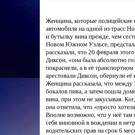
Женщина, которые полицейские п
автомобиля на одной из трасс Н
и бутылку вина прежде, чем сест
Новом Южном Уэльсе, предстала 
рассказали, что 20 февраля этог
Диксон, «она была абсолютно гол
покраснели, а в её транспортном
арестовали Диксон, обернули её 
Женщина рассказала, что между 5
бокалов пива, а затем пошла дом
вина, при этом не закусывая. Ког
она ответила, что «просто хотел
Вполне возможно, что у неё та
себя виновной в вождении в нет
водительских прав на срок 6 мес