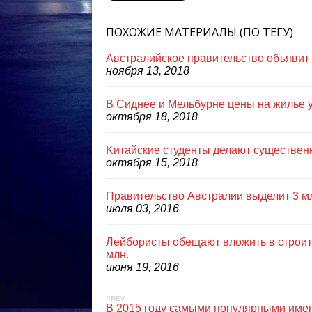
ПОХОЖИЕ МАТЕРИАЛЫ (ПО ТЕГУ)
Австралийское правительство объявит о
ноября 13, 2018
В Сиднее и Мельбурне цены на жилье 
октября 18, 2018
Kитайские студенты делают существен
октября 15, 2018
Правительство Австралии выделит 3 мл
июля 03, 2016
Лейбористы обещают вложить в строит
млн.
июня 19, 2016
PREV
В 2015 году самыми популярными име