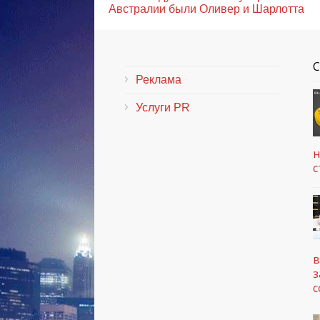
Австралии были Оливер и Шарлотта
Реклама
Услуги PR
н
с
в
з
с