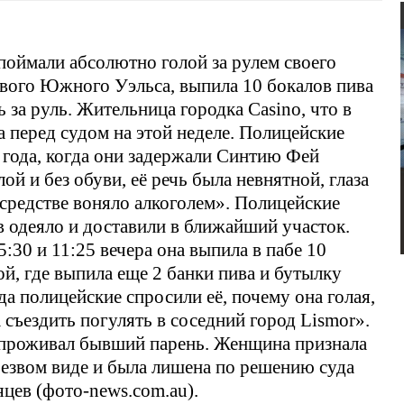
оймали абсолютно голой за рулем своего
ового Южного Уэльса, выпила 10 бокалов пива
ь за руль. Жительница городка
Casino
, что в
перед судом на этой неделе. Полицейские
о года, когда они задержали Синтию Фей
ой и без обуви, её речь была невнятной, глаза
 средстве воняло алкоголем». Полицейские
в одеяло и доставили в ближайший участок.
:30 и 11:25 вечера она выпила в пабе 10
ой, где выпила еще 2 банки пива и бутылку
да полицейские спросили её, почему она голая,
а съездить погулять в соседний город
Lismor
».
м проживал бывший парень. Женщина признала
резвом виде и была лишена по решению суда
яцев (фото-news.com.au).