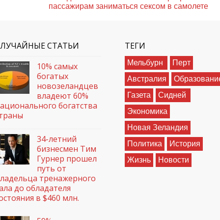
пассажирам заниматься сексом в самолете
СЛУЧАЙНЫЕ СТАТЬИ
ТЕГИ
Мельбурн
Перт
10% самых
богатых
Австралия
Образовани
новозеландцев
владеют 60%
Газета
Сидней
ационального богатства
Экономика
траны
Новая Зеландия
34-летний
Политика
История
бизнесмен Тим
Гурнер прошел
Жизнь
Новости
путь от
ладельца тренажерного
ала до обладателя
остояния в $460 млн.