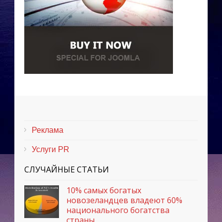
Реклама
Услуги PR
СЛУЧАЙНЫЕ СТАТЬИ
10% самых богатых
новозеландцев владеют 60%
национального богатства
страны