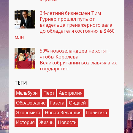
34-летний бизнесмен Тим
Гурнер прошел путь от
владельца тренажерного зала
до обладателя состояния в $460
млн.
59% новозеландцев не хотят,
чтобы Королева
Великобритании возглавляла их
государство
ТЕГИ
Мельбурн
Перт
Австралия
Образование
Газета
Сидней
Экономика
Новая Зеландия
Политика
История
Жизнь
Новости