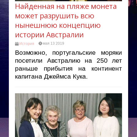
Найденная на пляже монета
может разрушить всю
нынешнюю концепцию
истории Австралии
мая 13 2019
История
Возможно, португальские моряки
посетили Австралию на 250 лет
раньше прибытия на континент
капитана Джеймса Кука.