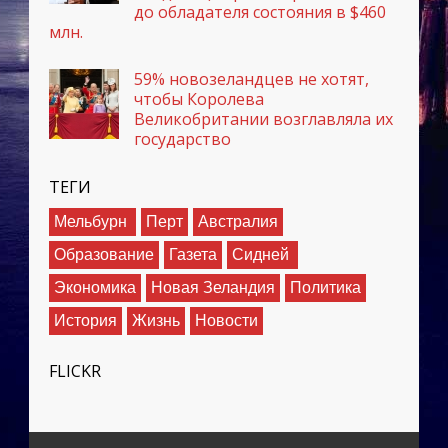
до обладателя состояния в $460
млн.
59% новозеландцев не хотят,
чтобы Королева
Великобритании возглавляла их
государство
ТЕГИ
Мельбурн
Перт
Австралия
Образование
Газета
Сидней
Экономика
Новая Зеландия
Политика
История
Жизнь
Новости
FLICKR