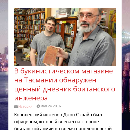
В букинистическом магазине
на Тасмании обнаружен
ценный дневник британского
инженера
мая 24 2016
История
Королевский инженер Джон Сквайр был
офицером, который воевал на стороне
британской армии во время наполеоновской