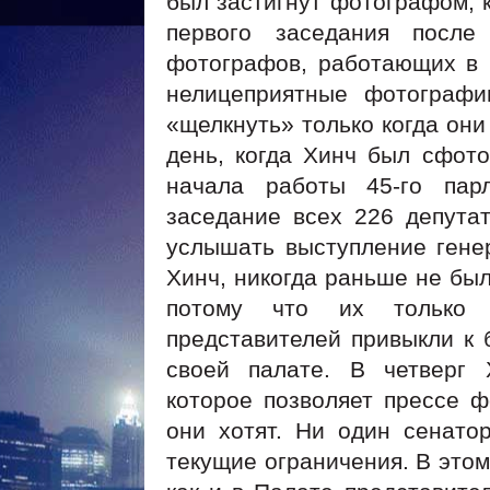
был застигнут фотографом, к
первого заседания после
фотографов, работающих в 
нелицеприятные фотографи
«щелкнуть» только когда они
день, когда Хинч был сфото
начала работы 45-го пар
заседание всех 226 депута
услышать выступление генер
Хинч, никогда раньше не был
потому что их только 
представителей привыкли к
своей палате. В четверг 
которое позволяет прессе ф
они хотят. Ни один сенато
текущие ограничения. В этом