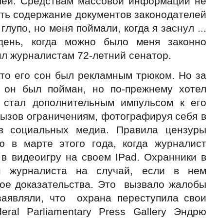
елей. Средствам массовой информации не
ть содержание документов законодателей
глупо, но меня поймали, когда я заснул ...
день, когда можно было меня законно
ил журналистам 72-летний сенатор.
что его сон был рекламным трюком. Но за
о он был пойман, но по-прежнему хотел
стал дополнительным импульсом к его
вызов ограничениям, фотографируя себя в
в социальных медиа. Правила цензуры
 в марте этого года, когда журналист
т в видеоигру на своем
IPad
. Охранники в
н журналиста на случай, если в нем
ое доказательства. Это вызвало жалобы
аявляли, что охрана переступила свои
ral Parliamentary Press Gallery
Эндрю