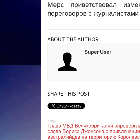
Мерс приветствовал изм
переговоров с журналистами 
ABOUT THE AUTHOR
Super User
SHARE THIS POST
PREV
Глава МВД Великобритании опровергл
слова Бориса Джонсона о привлечении
австралийцев на территорию Королевс