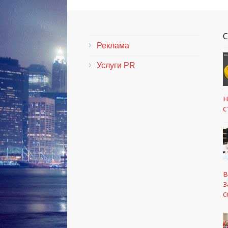
Реклама
Услуги PR
н
с
в
з
с