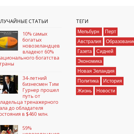
СЛУЧАЙНЫЕ СТАТЬИ
ТЕГИ
Мельбурн
Перт
10% самых
богатых
Австралия
Образовани
новозеландцев
владеют 60%
Газета
Сидней
ационального богатства
Экономика
траны
Новая Зеландия
34-летний
Политика
История
бизнесмен Тим
Гурнер прошел
Жизнь
Новости
путь от
ладельца тренажерного
ала до обладателя
остояния в $460 млн.
59%