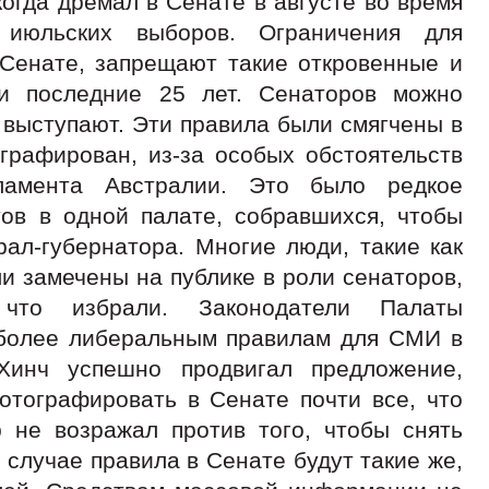
огда дремал в Сенате в августе во время
 июльских выборов. Ограничения для
Сенате, запрещают такие откровенные и
и последние 25 лет. Сенаторов можно
 выступают. Эти правила были смягчены в
графирован, из-за особых обстоятельств
ламента Австралии. Это было редкое
тов в одной палате, собравшихся, чтобы
ал-губернатора. Многие люди, такие как
и замечены на публике в роли сенаторов,
что избрали. Законодатели Палаты
 более либеральным правилам для СМИ в
Хинч успешно продвигал предложение,
отографировать в Сенате почти все, что
р не возражал против того, чтобы снять
 случае правила в Сенате будут такие же,