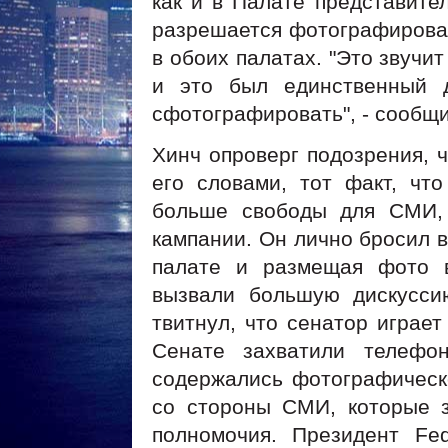
как и в Палате представит
разрешается фотографирова
в обоих палатах. "Это звучит 
и это был единственный 
сфотографировать", - сообщ
Хинч опроверг подозрения, 
его словами, тот факт, чт
больше свободы для СМИ, 
кампании. Он лично бросил 
палате и размещая фото 
вызвали большую дискуссию
твитнул, что сенатор играе
Сенате захватили телефо
содержались фотографическ
со стороны СМИ, которые з
полномочия. Президент
Fede