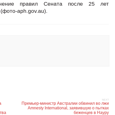
енение правил Сената после 25 лет
(фото-aph.gov.au).
NEXT
а
Премьер-министр Австралии обвинил во лжи
Amnesty International, заявившую о пытках
тва
беженцев в Науру