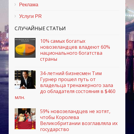
Реклама
Услуги PR
СЛУЧАЙНЫЕ СТАТЬИ
10% самых богатых
новозеландцев владеют 60%
национального богатства
страны
34-летний бизнесмен Тим
Гурнер прошел путь от
владельца тренажерного зала
до обладателя состояния в $460
млн.
59% новозеландцев не хотят,
чтобы Королева
Великобритании возглавляла их
государство