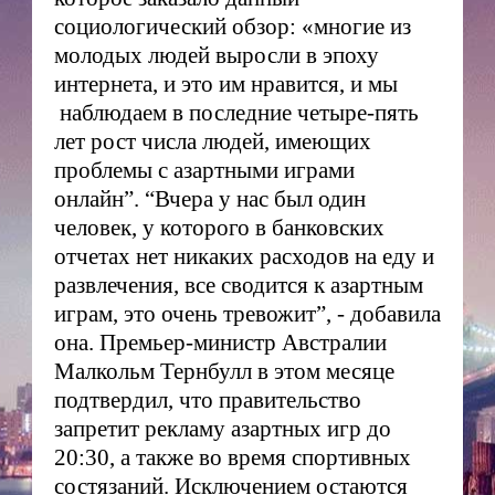
социологический обзор
: «многие из
молодых людей выросли в эпоху
интернета, и это им нравится, и мы
наблюдаем в последние четыре-пять
лет рост числа людей, имеющих
проблемы с азартными играми
онлайн”. “Вчера у нас был один
человек, у которого в банковских
отчетах нет никаких расходов на еду и
развлечения, все сводится к азартным
играм, это очень тревожит”, - добавила
она. Премьер-министр Австралии
Малкольм Тернбулл в этом месяце
подтвердил, что правительство
запретит рекламу азартных игр до
20:30, а также во время спортивных
состязаний. Исключением остаются