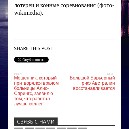
лотереи и конные соревнования (фото-
wikimedia).
SHARE THIS POST
PREV
NEXT
Мошенник, который
Большой Барьерный
притворялся врачом
риф Австралии
больницы Алис-
восстанавливается
Спрингс, заявил о
том, что работал
лучше коллег
СВЯЗЬ С НАМИ